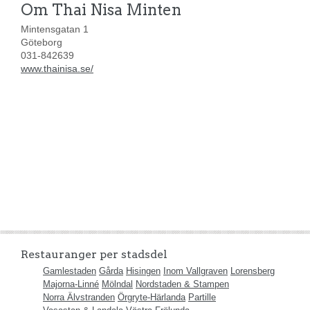
Om Thai Nisa Minten
Mintensgatan 1
Göteborg
031-842639
www.thainisa.se/
Restauranger per stadsdel
Gamlestaden
Gårda
Hisingen
Inom Vallgraven
Lorensberg
Majorna-Linné
Mölndal
Nordstaden & Stampen
Norra Älvstranden
Örgryte-Härlanda
Partille