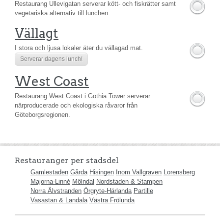
Restaurang Ullevigatan serverar kött- och fiskrätter samt
vegetariska alternativ till lunchen.
Vällagt
I stora och ljusa lokaler äter du vällagad mat.
Serverar dagens lunch!
West Coast
Restaurang West Coast i Gothia Tower serverar
närproducerade och ekologiska råvaror från
Göteborgsregionen.
Restauranger per stadsdel
Gamlestaden
Gårda
Hisingen
Inom Vallgraven
Lorensberg
Majorna-Linné
Mölndal
Nordstaden & Stampen
Norra Älvstranden
Örgryte-Härlanda
Partille
Vasastan & Landala
Västra Frölunda