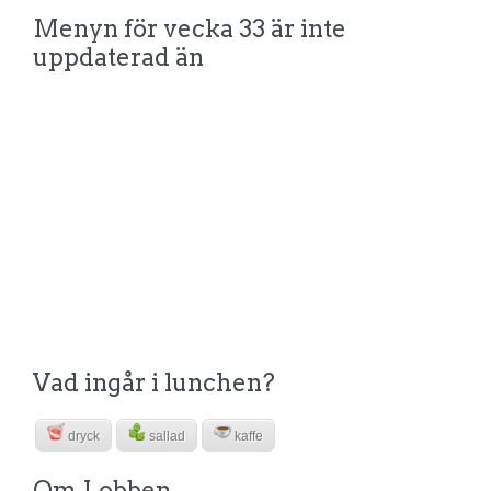
Menyn för vecka 33 är inte
uppdaterad än
Vad ingår i lunchen?
dryck
sallad
kaffe
Om Lobben