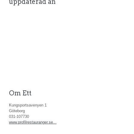
uppdaterad än
Om Ett
Kungsportsavenyen 1
Göteborg
031-107730
www.profilrestauranger.se...